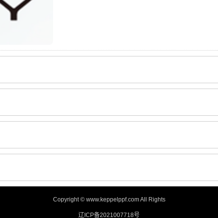
Copyright © www.keppelppf.com All Rights
辽ICP备2021007718号